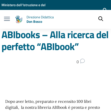
Vai ai contenuti
Vai al menu di navigazione
Vai al footer
Ministero dell'Istruzione e del
Merito
Direzione Didattica
Don Bosco
ABIbooks – Alla ricerca del
perfetto “ABIbook”
0
Dopo aver letto, preparato e recensito 100 libri
digitali, la nostra libreria ABIbook è pronta e presto