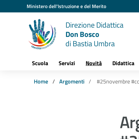
Vai ai contenuti
Vai al menu di navigazione
Vai al footer
Ministero dell'Istruzione e del Merito
Direzione Didattica
Don Bosco
di Bastia Umbra
Scuola
Servizi
Novità
Didattica
Home
Argomenti
#25novembre #c
Ar