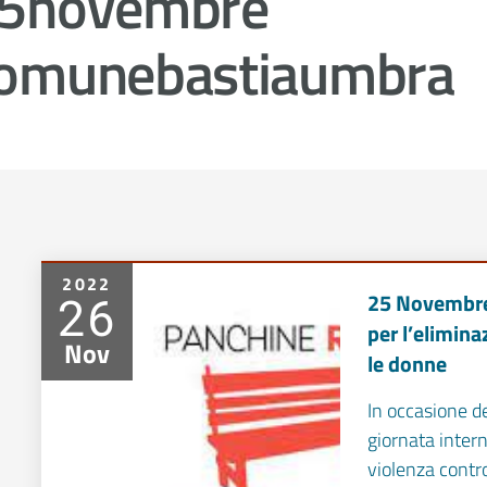
5novembre
omunebastiaumbra
2022
26
25 Novembre:
per l’elimina
Nov
le donne
In occasione 
giornata intern
violenza contro