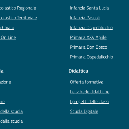
Scolastico Regionale
Infanzia Santa Lucia
colastico Territoriale
Infanzia Pascoli
n Chiaro
Infanzia Ospedalicchio
i On Line
Primaria XXV Aprile
Primaria Don Bosco
Primaria Ospedalicchio
la
Didattica
azione
Offerta formativa
Le schede didattiche
one
I progetti delle classi
 della scuola
Scuola Digitale
 della scuola