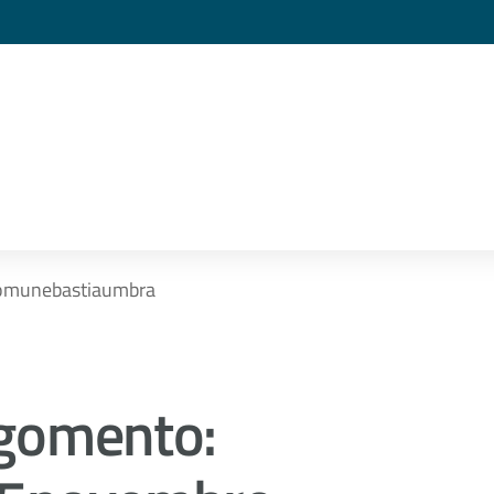
omunebastiaumbra
gomento: