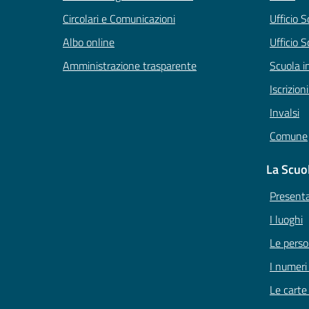
Circolari e Comunicazioni
Ufficio 
Albo online
Ufficio S
Amministrazione trasparente
Scuola i
Iscrizion
Invalsi
Comune
La Scuo
Present
I luoghi
Le pers
I numeri
Le carte