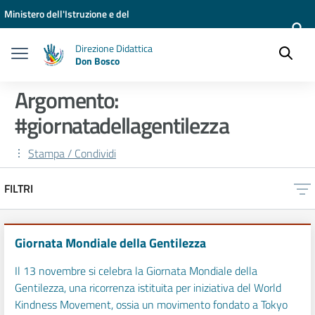
Vai ai contenuti
Vai al menu di navigazione
Vai al footer
Ministero dell'Istruzione e del
Merito
Direzione Didattica
Don Bosco
Argomento:
#giornatadellagentilezza
Stampa / Condividi
FILTRI
Giornata Mondiale della Gentilezza
Il 13 novembre si celebra la Giornata Mondiale della
Gentilezza, una ricorrenza istituita per iniziativa del World
Kindness Movement, ossia un movimento fondato a Tokyo