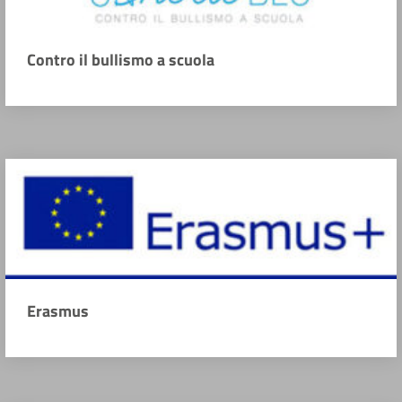
Contro il bullismo a scuola
Erasmus