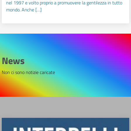
nel 1997 e volto proprio a promuovere la gentilezza in tutto
mondo. Anche […]
News
Non ci sono notizie caricate