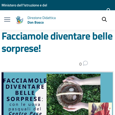
Vai ai contenuti
Vai al menu di navigazione
Vai al footer
Ministero dell'Istruzione e del
Merito
Direzione Didattica
Don Bosco
Facciamole diventare belle
sorprese!
0