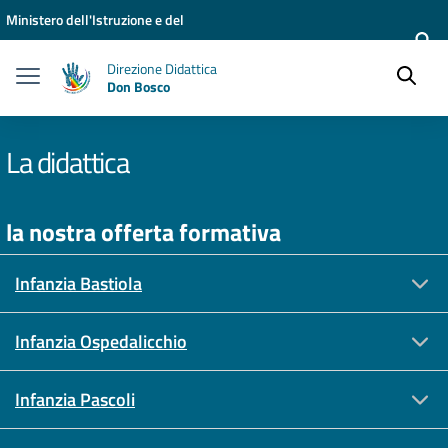
Vai ai contenuti
Vai al menu di navigazione
Vai al footer
Ministero dell'Istruzione e del
Merito
Direzione Didattica
Don Bosco
La didattica
la nostra offerta formativa
Infanzia Bastiola
Infanzia Ospedalicchio
Infanzia Pascoli