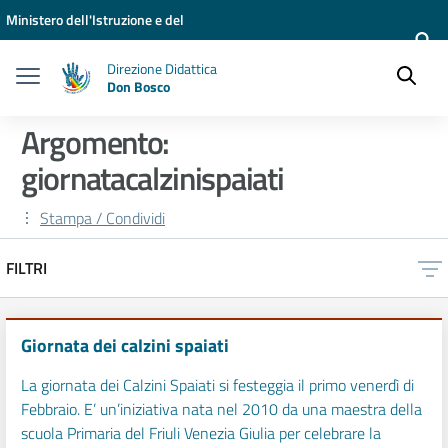
Vai ai contenuti
Vai al menu di navigazione
Vai al footer
Ministero dell'Istruzione e del
Merito
Direzione Didattica
Don Bosco
Argomento:
giornatacalzinispaiati
Stampa / Condividi
FILTRI
Giornata dei calzini spaiati
La giornata dei Calzini Spaiati si festeggia il primo venerdì di
Febbraio. E’ un’iniziativa nata nel 2010 da una maestra della
scuola Primaria del Friuli Venezia Giulia per celebrare la