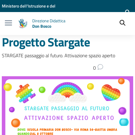
Vai ai contenuti
Vai al menu di navigazione
Vai al footer
Ministero dell'Istruzione e del
Merito
Direzione Didattica
Don Bosco
Progetto Stargate
STARGATE passaggio al futuro. Attivazione spazio aperto
0