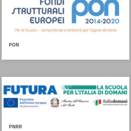
PON
PNRR