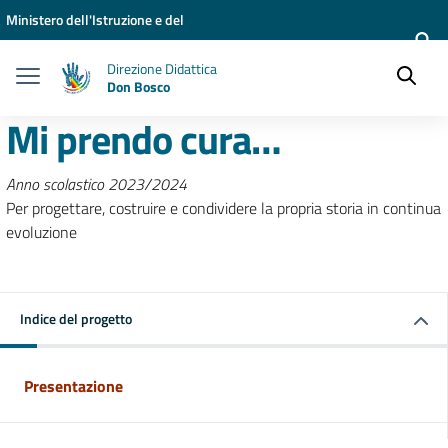
Vai ai contenuti
Vai al menu di navigazione
Vai al footer
Ministero dell'Istruzione e del
Merito
Direzione Didattica
Don Bosco
Mi prendo cura…
Anno scolastico 2023/2024
Per progettare, costruire e condividere la propria storia in continua
evoluzione
Indice del progetto
Presentazione