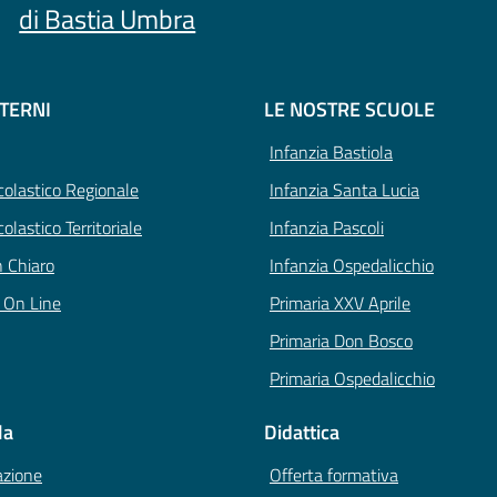
di Bastia Umbra
STERNI
LE NOSTRE SCUOLE
Infanzia Bastiola
Scolastico Regionale
Infanzia Santa Lucia
colastico Territoriale
Infanzia Pascoli
n Chiaro
Infanzia Ospedalicchio
i On Line
Primaria XXV Aprile
Primaria Don Bosco
Primaria Ospedalicchio
la
Didattica
azione
Offerta formativa