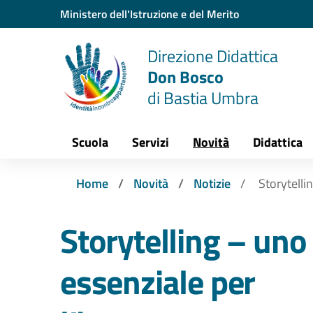
Vai ai contenuti
Vai al menu di navigazione
Vai al footer
Ministero dell'Istruzione e del Merito
Direzione Didattica
Don Bosco
di Bastia Umbra
Scuola
Servizi
Novità
Didattica
Home
Novità
Notizie
Storytelli
Storytelling – un
essenziale per