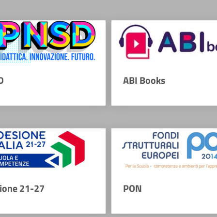
D
ABI Books
ione 21-27
PON