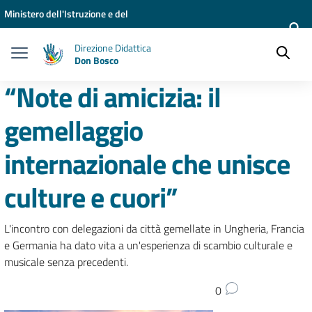
Vai ai contenuti
Vai al menu di navigazione
Vai al footer
Ministero dell'Istruzione e del
Merito
Direzione Didattica
Don Bosco
“Note di amicizia: il
gemellaggio
internazionale che unisce
culture e cuori”
L'incontro con delegazioni da città gemellate in Ungheria, Francia
e Germania ha dato vita a un'esperienza di scambio culturale e
musicale senza precedenti.
0