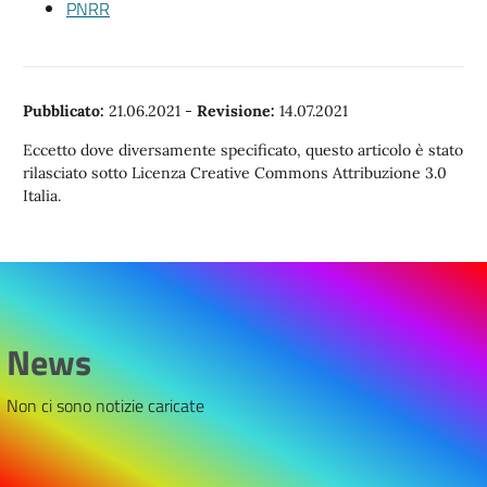
PNRR
Pubblicato:
21.06.2021
-
Revisione:
14.07.2021
Eccetto dove diversamente specificato, questo articolo è stato
rilasciato sotto Licenza Creative Commons Attribuzione 3.0
Italia.
News
Non ci sono notizie caricate