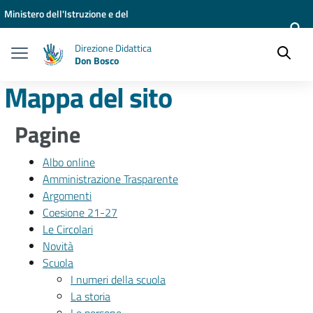
Vai ai contenuti
Vai al menu di navigazione
Vai al footer
Ministero dell'Istruzione e del
Merito
Direzione Didattica
Don Bosco
Mappa del sito
Pagine
Albo online
Amministrazione Trasparente
Argomenti
Coesione 21-27
Le Circolari
Novità
Scuola
I numeri della scuola
La storia