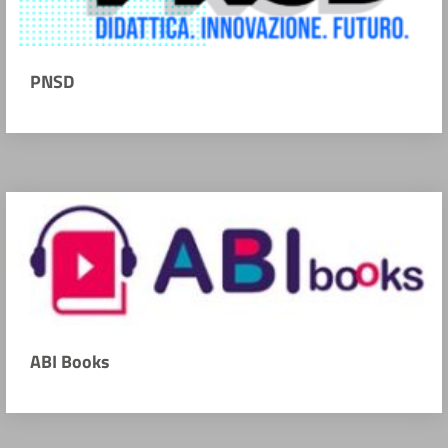
PNSD
ABI Books