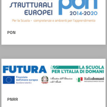
PON
PNRR