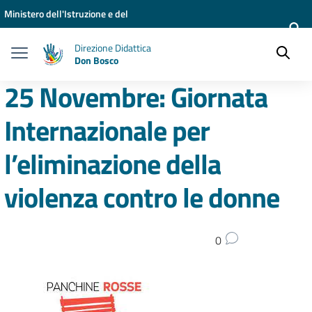
Vai ai contenuti
Vai al menu di navigazione
Vai al footer
Ministero dell'Istruzione e del
Merito
Direzione Didattica
Don Bosco
25 Novembre: Giornata
Internazionale per
l’eliminazione della
violenza contro le donne
0