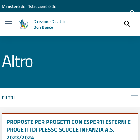
Vai ai contenuti
Vai al menu di navigazione
Vai al footer
Ministero dell'Istruzione e del
Merito
Direzione Didattica
Don Bosco
Altro
FILTRI
PROPOSTE PER PROGETTI CON ESPERTI ESTERNI E
PROGETTI DI PLESSO SCUOLE INFANZIA A.S.
2023/2024