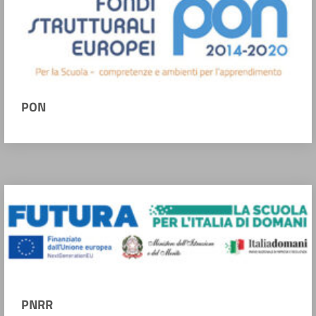
PON
PNRR