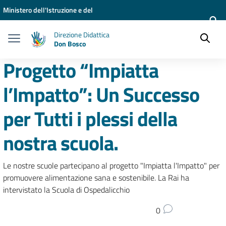
Vai ai contenuti
Vai al menu di navigazione
Vai al footer
Ministero dell'Istruzione e del
Merito
Direzione Didattica
Don Bosco
Progetto “Impiatta
l’Impatto”: Un Successo
per Tutti i plessi della
nostra scuola.
Le nostre scuole partecipano al progetto "Impiatta l'Impatto" per
promuovere alimentazione sana e sostenibile. La Rai ha
intervistato la Scuola di Ospedalicchio
0