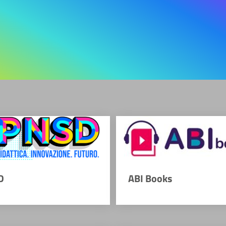
D
ABI Books