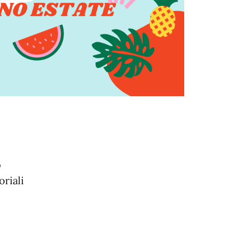
o
oriali