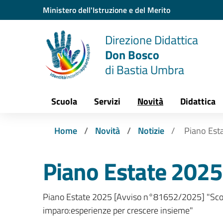
Vai ai contenuti
Vai al menu di navigazione
Vai al footer
Ministero dell'Istruzione e del Merito
Direzione Didattica
Don Bosco
di Bastia Umbra
Scuola
Servizi
Novità
Didattica
Home
Novità
Notizie
Piano Est
Piano Estate 2025
Piano Estate 2025 [Avviso n°81652/2025] "Scop
imparo:esperienze per crescere insieme"