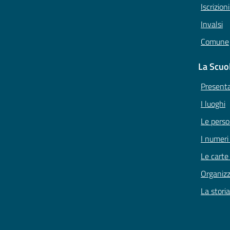
Iscrizion
Invalsi
Comune
La Scuo
Present
I luoghi
Le pers
I numeri
Le carte
Organiz
La storia