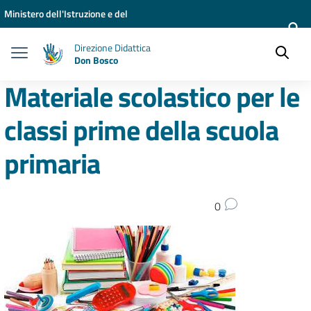
Vai ai contenuti
Vai al menu di navigazione
Vai al footer
Ministero dell'Istruzione e del
Merito
Direzione Didattica
Don Bosco
Materiale scolastico per le
classi prime della scuola
primaria
0