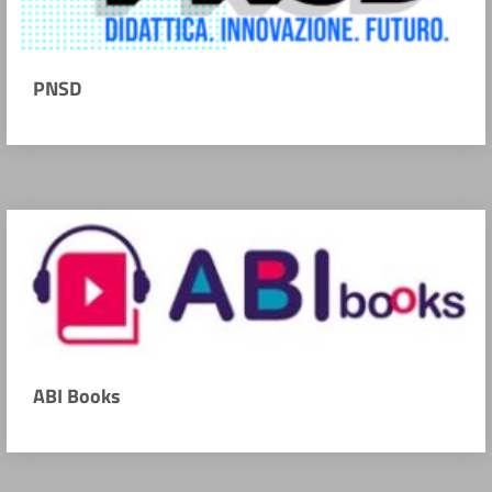
PNSD
ABI Books