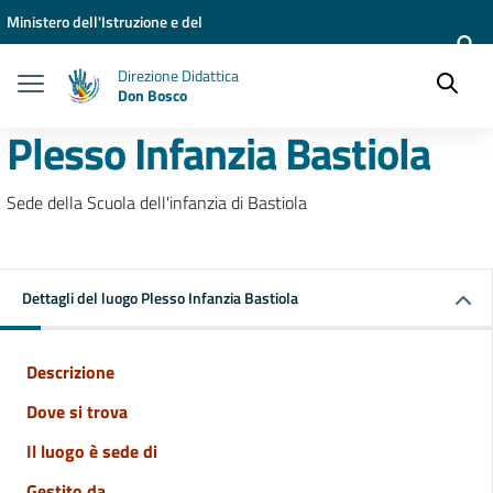
Vai ai contenuti
Vai al menu di navigazione
Vai al footer
Ministero dell'Istruzione e del
Merito
Direzione Didattica
Don Bosco
Plesso Infanzia Bastiola
Sede della Scuola dell'infanzia di Bastiola
Dettagli del luogo Plesso Infanzia Bastiola
Descrizione
Dove si trova
Il luogo è sede di
Gestito da