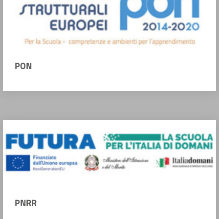
PON
PNRR