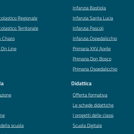
Infanzia Bastiola
Scolastico Regionale
Infanzia Santa Lucia
colastico Territoriale
Infanzia Pascoli
n Chiaro
Infanzia Ospedalicchio
i On Line
Primaria XXV Aprile
Primaria Don Bosco
Primaria Ospedalicchio
la
Didattica
azione
Offerta formativa
Le schede didattiche
one
I progetti delle classi
 della scuola
Scuola Digitale