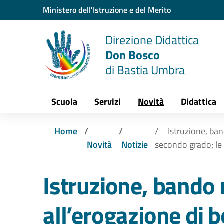
Vai ai contenuti
Vai al menu di navigazione
Vai al footer
Ministero dell'Istruzione e del Merito
Direzione Didattica
Don Bosco
di Bastia Umbra
Scuola
Servizi
Novità
Didattica
Home
Istruzione, ban
Novità
Notizie
secondo grado; le
Istruzione, bando 
all’erogazione di b