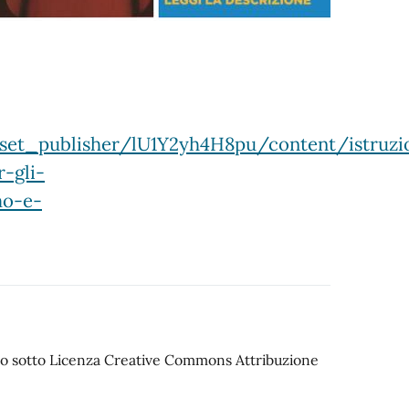
asset_publisher/lU1Y2yh4H8pu/content/istruzi
-gli-
mo-e-
iato sotto Licenza Creative Commons Attribuzione