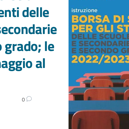
enti delle
secondarie
 grado; le
aggio al
0