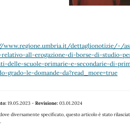
//www.regione.umbria.it/dettaglionotizie/-/
relativo-all-erogazione-di-borse-di-studio-per
ti-delle-scuole-primarie-e-secondarie-di-pri
do-grado-le-domande-da?read_more=true
to:
19.05.2023
-
Revisione:
03.01.2024
dove diversamente specificato, questo articolo è stato rilasc
.