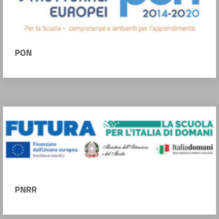
PON
PNRR