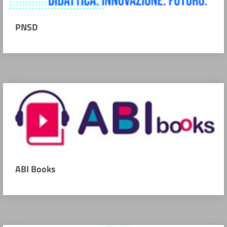
PNSD
ABI Books