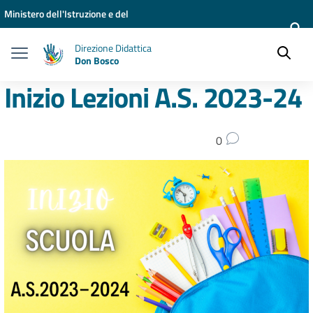
Vai ai contenuti
Vai al menu di navigazione
Vai al footer
Ministero dell'Istruzione e del
Merito
Direzione Didattica
Don Bosco
Inizio Lezioni A.S. 2023-24
0