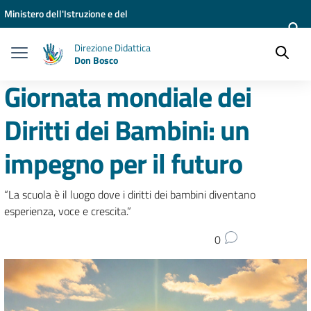
Vai ai contenuti
Vai al menu di navigazione
Vai al footer
Ministero dell'Istruzione e del
Merito
Direzione Didattica
Don Bosco
Giornata mondiale dei
Diritti dei Bambini: un
impegno per il futuro
“La scuola è il luogo dove i diritti dei bambini diventano
esperienza, voce e crescita.”
0