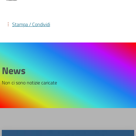
Stampa / Condividi
News
Non ci sono notizie caricate