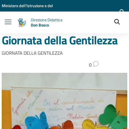
Vai ai contenuti
Vai al menu di navigazione
Vai al footer
Ministero dell'Istruzione e del
Merito
Direzione Didattica
Don Bosco
Giornata della Gentilezza
GIORNATA DELLA GENTILEZZA
0