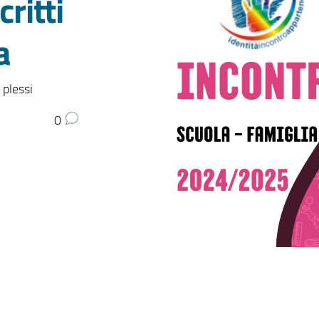
ritti
a
 plessi
0