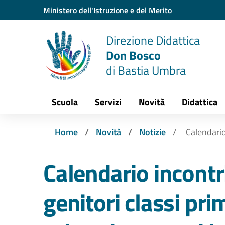
Vai ai contenuti
Vai al menu di navigazione
Vai al footer
Ministero dell'Istruzione e del Merito
Direzione Didattica
Don Bosco
di Bastia Umbra
Scuola
Servizi
Novità
Didattica
Home
Novità
Notizie
Calendario 
Calendario incontri
genitori classi pri