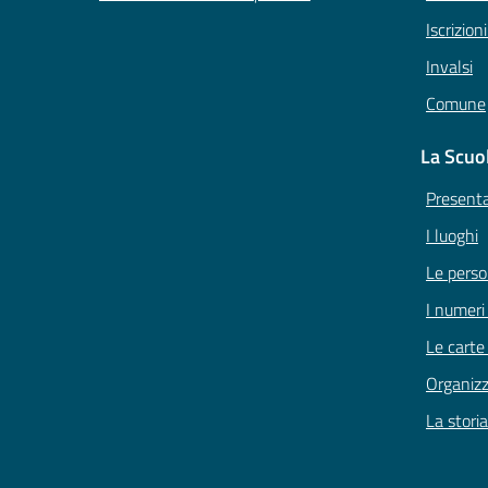
Iscrizion
Invalsi
Comune
La Scuo
Present
I luoghi
Le pers
I numeri
Le carte
Organiz
La storia