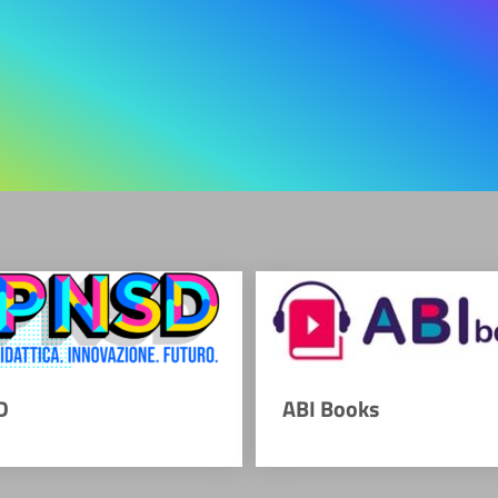
D
ABI Books