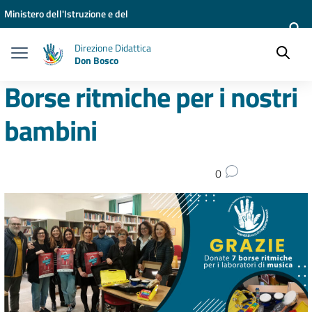
Vai ai contenuti
Vai al menu di navigazione
Vai al footer
Ministero dell'Istruzione e del
Merito
Direzione Didattica
Don Bosco
Borse ritmiche per i nostri
bambini
0