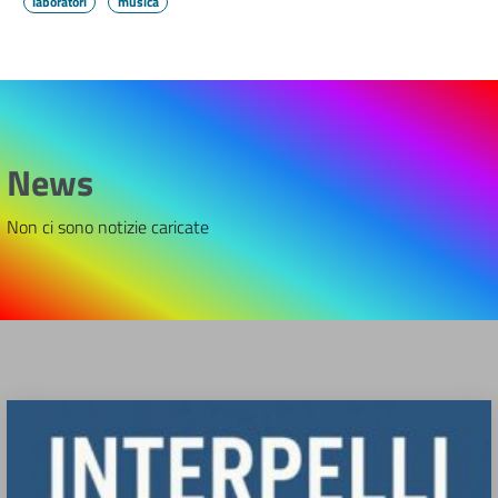
laboratori
musica
News
Non ci sono notizie caricate