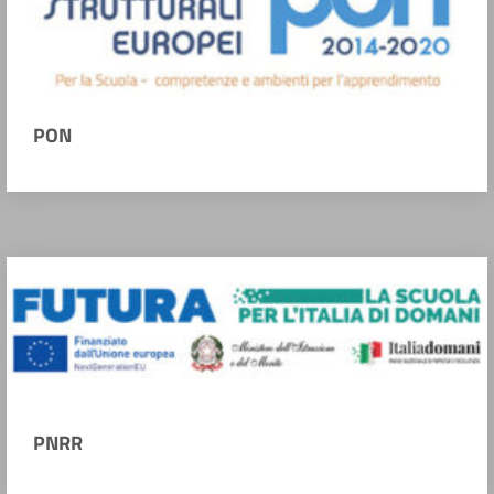
PON
PNRR