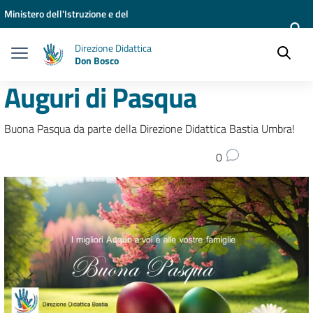
Vai ai contenuti
Vai al menu di navigazione
Vai al footer
Ministero dell'Istruzione e del
Merito
Direzione Didattica
Don Bosco
Auguri di Pasqua
Buona Pasqua da parte della Direzione Didattica Bastia Umbra!
0