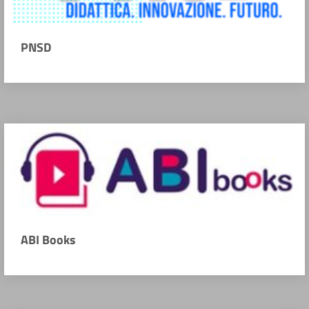
PNSD
ABI Books