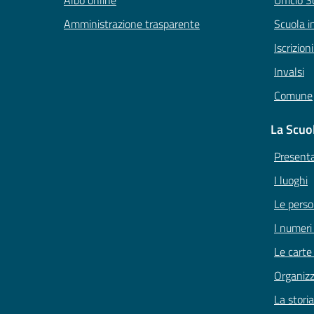
Albo online
Ufficio S
Amministrazione trasparente
Scuola i
Iscrizion
Invalsi
Comune
La Scuo
Present
I luoghi
Le pers
I numeri
Le carte
Organiz
La storia