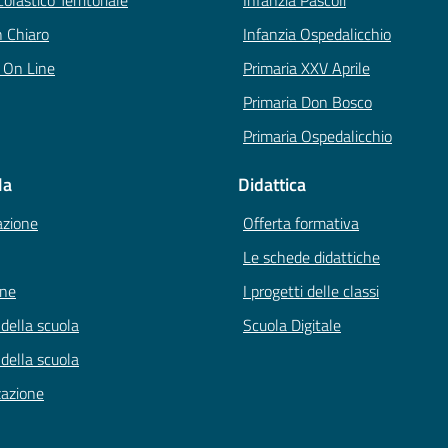
colastico Territoriale
Infanzia Pascoli
n Chiaro
Infanzia Ospedalicchio
i On Line
Primaria XXV Aprile
Primaria Don Bosco
Primaria Ospedalicchio
la
Didattica
azione
Offerta formativa
Le schede didattiche
one
I progetti delle classi
 della scuola
Scuola Digitale
 della scuola
zazione