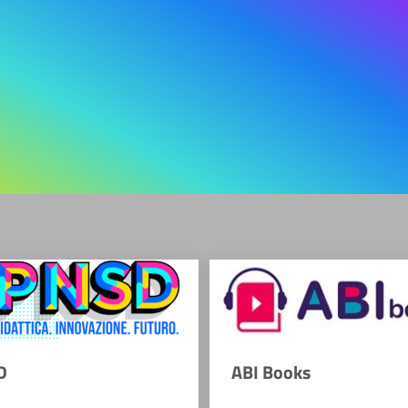
D
ABI Books