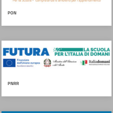
PON
PNRR