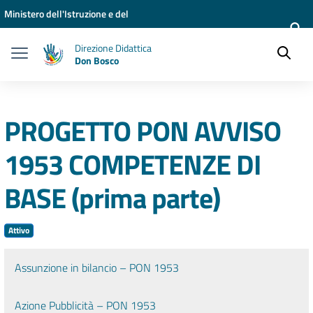
Vai ai contenuti
Vai al menu di navigazione
Vai al footer
Ministero dell'Istruzione e del
Merito
Direzione Didattica
Don Bosco
PROGETTO PON AVVISO
1953 COMPETENZE DI
BASE (prima parte)
Attivo
Assunzione in bilancio – PON 1953
Azione Pubblicità – PON 1953