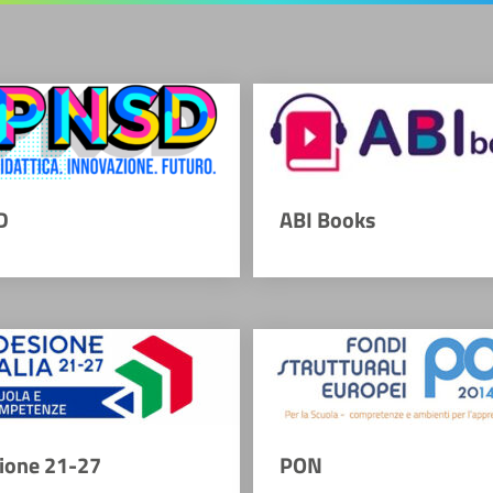
D
ABI Books
ione 21-27
PON