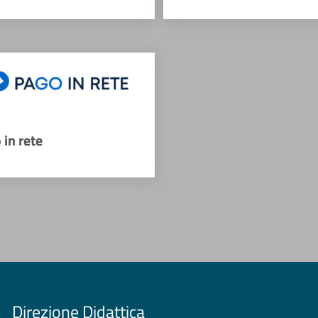
 in rete
Direzione Didattica