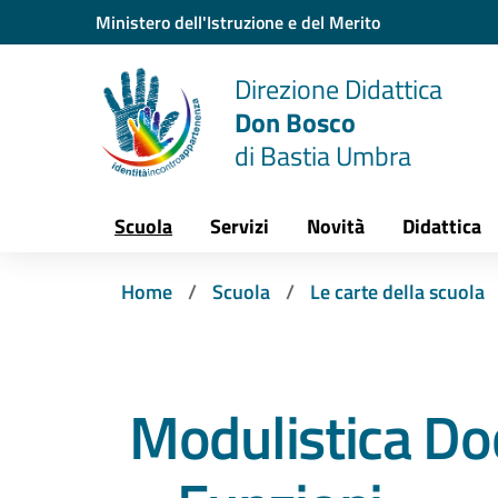
Vai ai contenuti
Vai al menu di navigazione
Vai al footer
Ministero dell'Istruzione e del Merito
Direzione Didattica
Don Bosco
di Bastia Umbra
Scuola
Servizi
Novità
Didattica
Home
Scuola
Le carte della scuola
Modulistica Do