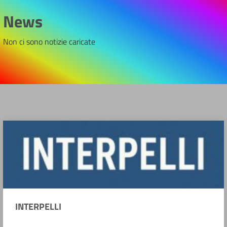
News
Non ci sono notizie caricate
INTERPELLI