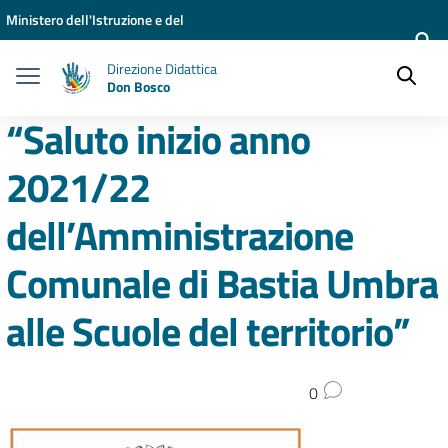
Vai ai contenuti
Vai al menu di navigazione
Vai al footer
Ministero dell'Istruzione e del
Merito
Direzione Didattica
Don Bosco
“Saluto inizio anno
2021/22
dell’Amministrazione
Comunale di Bastia Umbra
alle Scuole del territorio”
0