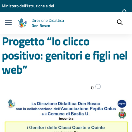
Vai ai contenuti
Vai al menu di navigazione
Vai al footer
Ministero dell'Istruzione e del
Merito
Direzione Didattica
Don Bosco
Progetto “Io clicco
positivo: genitori e figli nel
web”
0