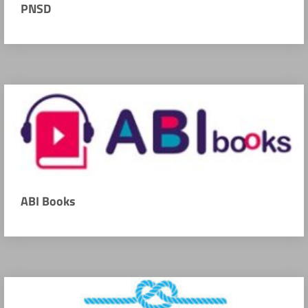
PNSD
ABI Books