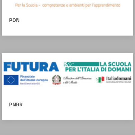
PON
PNRR