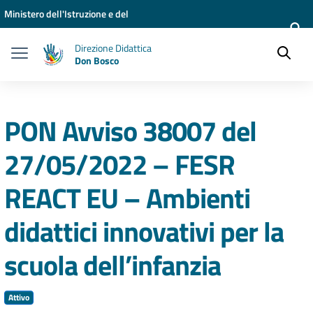
Vai ai contenuti
Vai al menu di navigazione
Vai al footer
Ministero dell'Istruzione e del
Merito
Direzione Didattica
Don Bosco
PON Avviso 38007 del
27/05/2022 – FESR
REACT EU – Ambienti
didattici innovativi per la
scuola dell’infanzia
Attivo