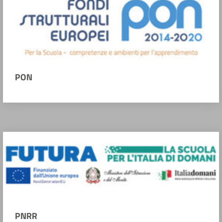
PON
PNRR