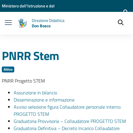
Vai ai contenuti
Vai al menu di navigazione
Vai al footer
Ministero dell'Istruzione e del
Merito
Direzione Didattica
Don Bosco
PNRR Stem
Attivo
PNRR Progetto STEM
Assunzione in bilancio
Disseminazione e informazione
Avviso selezione figura Collaudatore personale interno
PROGETTO STEM
Graduatoria Provvisoria – Collaudatore PROGETTO STEM
Graduatoria Definitiva – Decreto Incarico Collaudatore