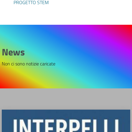
PROGETTO STEM
News
Non ci sono notizie caricate