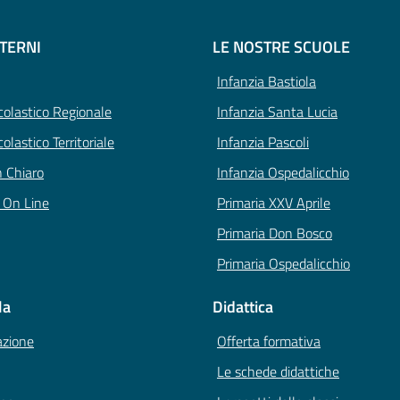
STERNI
LE NOSTRE SCUOLE
Infanzia Bastiola
Scolastico Regionale
Infanzia Santa Lucia
colastico Territoriale
Infanzia Pascoli
n Chiaro
Infanzia Ospedalicchio
i On Line
Primaria XXV Aprile
Primaria Don Bosco
Primaria Ospedalicchio
la
Didattica
azione
Offerta formativa
Le schede didattiche