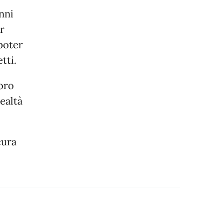
unni
er
poter
tti.
loro
ealtà
cura