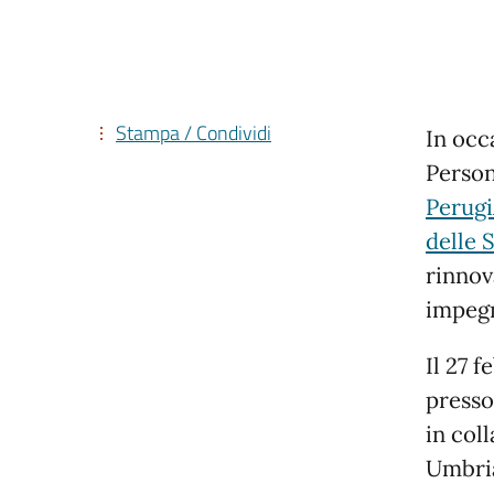
Stampa / Condividi
In occ
Person
Perugi
delle 
rinnov
impegn
Il 27 
presso 
in col
Umbri