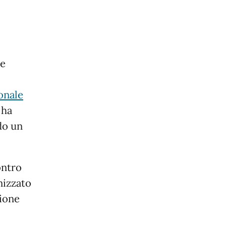
le
onale
 ha
do un
ontro
nizzato
ione