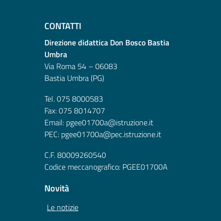
CONTATTI
Direzione didattica Don Bosco Bastia
Umbra
Via Roma 54 – 06083
Bastia Umbra (PG)
Tel. 075 8000583
Fax: 075 8014707
Email: pgee01700a@istruzione.it
PEC: pgee01700a@pec.istruzione.it
C.F. 80009260540
Codice meccanografico: PGEE01700A
Novità
Le notizie