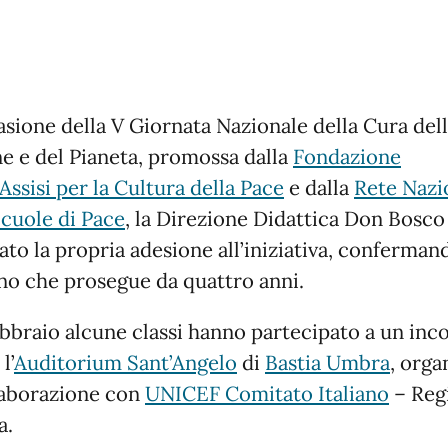
asione della V Giornata Nazionale della Cura del
e e del Pianeta, promossa dalla
Fondazione
Assisi per la Cultura della Pace
e dalla
Rete Nazi
Scuole di Pace
, la Direzione Didattica Don Bosco
ato la propria adesione all’iniziativa, conferman
o che prosegue da quattro anni.
febbraio alcune classi hanno partecipato a un inc
l’
Auditorium Sant’Angelo
di
Bastia Umbra
, orga
laborazione con
UNICEF Comitato Italiano
– Reg
a.