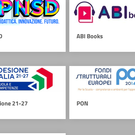
D
ABI Books
ione 21-27
PON