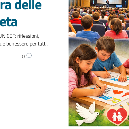
ra delle
neta
NICEF: riflessioni,
a e benessere per tutti.
0