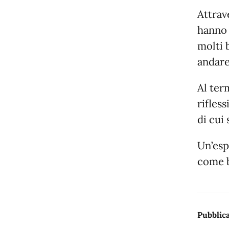
Attrave
hanno 
molti 
andare
Al ter
rifles
di cui
Un’esp
come b
Pubblica