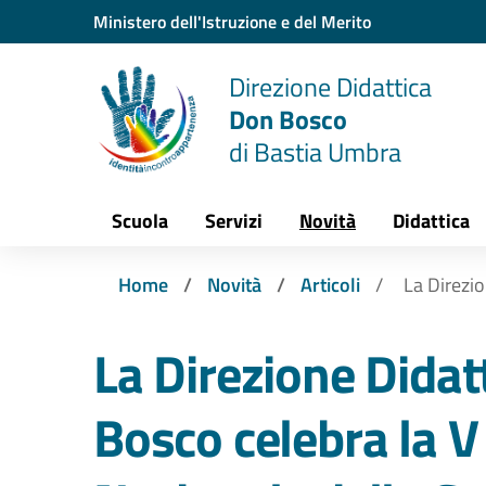
Vai ai contenuti
Vai al menu di navigazione
Vai al footer
Ministero dell'Istruzione e del Merito
Direzione Didattica
Don Bosco
di Bastia Umbra
Scuola
Servizi
Novità
Didattica
Home
Novità
Articoli
La Direzio
La Direzione Didat
Bosco celebra la V