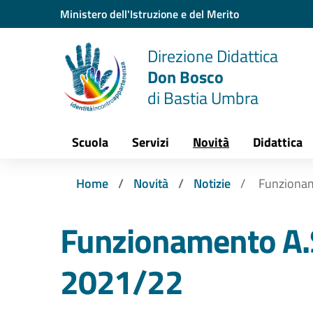
Vai ai contenuti
Vai al menu di navigazione
Vai al footer
Ministero dell'Istruzione e del Merito
Direzione Didattica
Don Bosco
di Bastia Umbra
Scuola
Servizi
Novità
Didattica
Home
Novità
Notizie
Funzionam
Funzionamento A.
2021/22