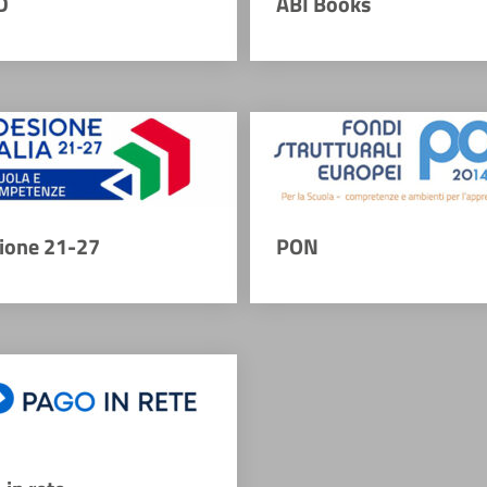
D
ABI Books
ione 21-27
PON