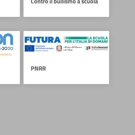
Contro il bullismo a scuola
PNRR