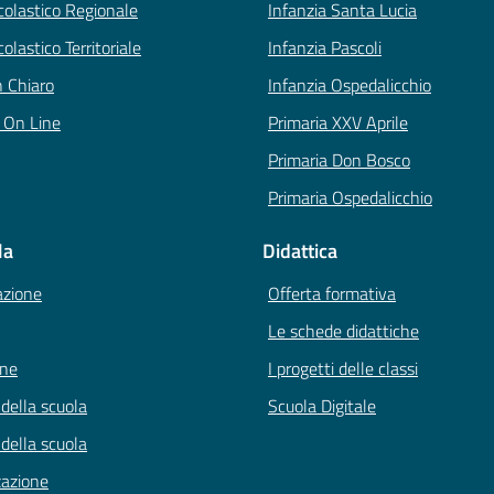
Scolastico Regionale
Infanzia Santa Lucia
colastico Territoriale
Infanzia Pascoli
n Chiaro
Infanzia Ospedalicchio
i On Line
Primaria XXV Aprile
Primaria Don Bosco
Primaria Ospedalicchio
la
Didattica
azione
Offerta formativa
Le schede didattiche
one
I progetti delle classi
 della scuola
Scuola Digitale
 della scuola
zazione