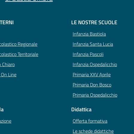
STERNI
LE NOSTRE SCUOLE
Infanzia Bastiola
Scolastico Regionale
Infanzia Santa Lucia
colastico Territoriale
Infanzia Pascoli
n Chiaro
Infanzia Ospedalicchio
i On Line
Primaria XXV Aprile
Primaria Don Bosco
Primaria Ospedalicchio
la
Didattica
azione
Offerta formativa
Le schede didattiche