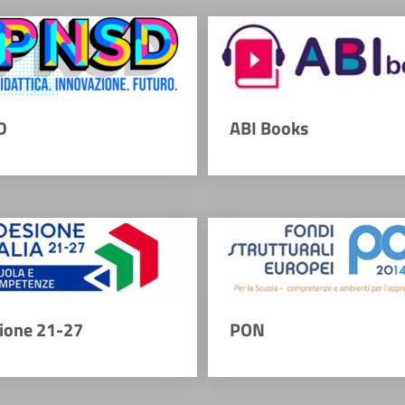
D
ABI Books
ione 21-27
PON