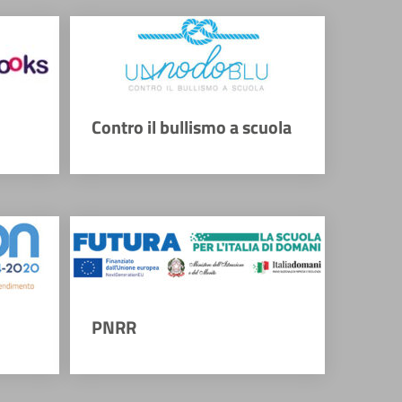
Contro il bullismo a scuola
PNRR