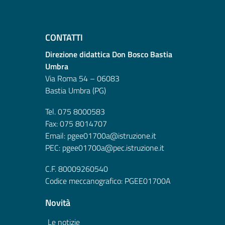
CONTATTI
Direzione didattica Don Bosco Bastia
Umbra
Via Roma 54 – 06083
Bastia Umbra (PG)
Tel. 075 8000583
Fax: 075 8014707
Email: pgee01700a@istruzione.it
PEC: pgee01700a@pec.istruzione.it
C.F. 80009260540
Codice meccanografico: PGEE01700A
Novità
Le notizie