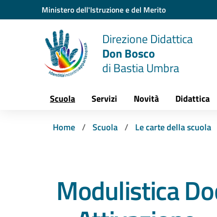
Vai ai contenuti
Vai al menu di navigazione
Vai al footer
Ministero dell'Istruzione e del Merito
Direzione Didattica
Don Bosco
di Bastia Umbra
Scuola
Servizi
Novità
Didattica
Home
Scuola
Le carte della scuola
Modulistica Do