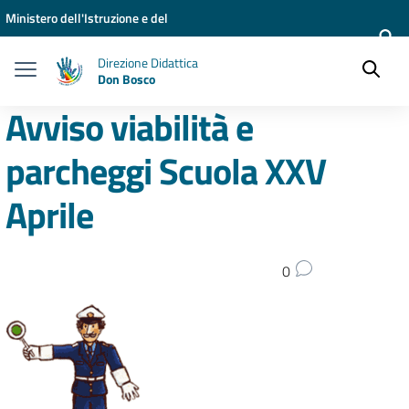
Vai ai contenuti
Vai al menu di navigazione
Vai al footer
Ministero dell'Istruzione e del
Merito
Direzione Didattica
Don Bosco
Avviso viabilità e
parcheggi Scuola XXV
Aprile
0