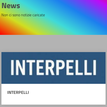
News
Non ci sono notizie caricate
INTERPELLI