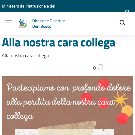
Vai ai contenuti
Vai al menu di navigazione
Vai al footer
Ministero dell'Istruzione e del
Merito
Direzione Didattica
Don Bosco
Alla nostra cara collega
Alla nostra cara collega
0