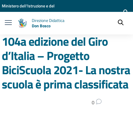
Vai ai contenuti
Vai al menu di navigazione
Vai al footer
Ministero dell'Istruzione e del
Merito
Direzione Didattica
Don Bosco
104a edizione del Giro
d’Italia – Progetto
BiciScuola 2021- La nostra
scuola è prima classificata
0